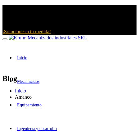
Saltar
al
contenido
Solicitar:
¡Soluciones a tu medida!
Inicio
Blog
Mecanizados
Inicio
Amanco
Equipamiento
Ingeniería y desarrollo