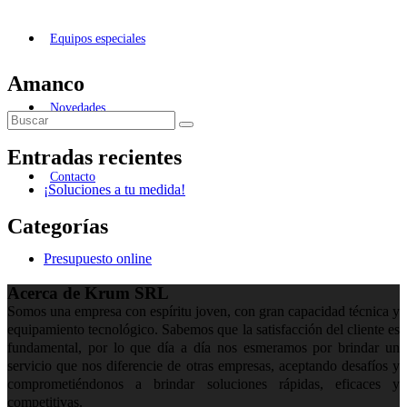
Equipos especiales
Amanco
Novedades
Entradas recientes
Contacto
¡Soluciones a tu medida!
Categorías
Presupuesto online
Acerca de Krum SRL
Somos una empresa con espíritu joven, con gran capacidad técnica y
equipamiento tecnológico. Sabemos que la satisfacción del cliente es
fundamental, por lo que día a día nos esmeramos por brindar un
servicio que nos diferencie de otras empresas, aceptando desafíos y
comprometiéndonos a brindar soluciones rápidas, eficaces y
competitivas.