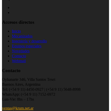
Accesos directos
Inicio
Mecanizados
Ingeniería y desarrollo
Equipos especiales
Novedades
Contacto
Webmail
Contacto
Oyhanarte 346, Villa Santos Tesei
Buenos Aires, Argentina
Tel: (+54 9 11) 4450-0927 | (+54 9 11) 5648-8998
WhatsApp: (+54 9 11) 7152-6972
Lun-Vie: 8hs – 17hs
ventas@krum.net.ar